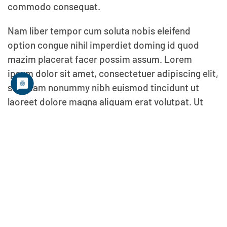
commodo consequat.
Nam liber tempor cum soluta nobis eleifend
option congue nihil imperdiet doming id quod
mazim placerat facer possim assum. Lorem
ipsum dolor sit amet, consectetuer adipiscing elit,
sed diam nonummy nibh euismod tincidunt ut
laoreet dolore magna aliquam erat volutpat. Ut
wisi enim ad minim veniam, quis nostrud exerci
tation ullamcorper suscipit lobortis nisl ut aliquip
ex ea commodo consequat.
DAILY INSPIRATION
Lorem ipsum dolor sit amet, consetetur
sadipscing elitr, sed diam nonumy eirmod tempor