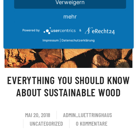
Verweigern
WEITERLESEN
mehr
Powered by
&
Impressum
|
Datenschutzerklärung
EVERYTHING YOU SHOULD KNOW
ABOUT SUSTAINABLE WOOD
MAI 20, 2018
ADMIN_LUETTRINGHAUS
UNCATEGORIZED
0 KOMMENTARE